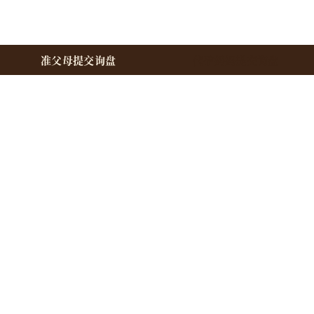
准父母提交询盘
代孕妈妈提交询盘
准父母
总览
预约咨询
费用指南
流程指南
法律、保险与托管
加州咨询指导
卵子捐赠指南