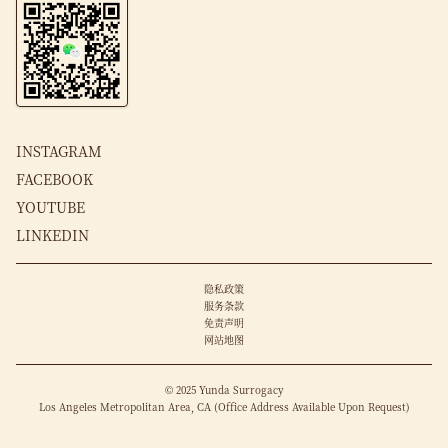
INSTAGRAM
FACEBOOK
YOUTUBE
LINKEDIN
隐私政策
服务条款
免责声明
网站地图
© 2025 Yunda Surrogacy
Los Angeles Metropolitan Area, CA (Office Address Available Upon Request)