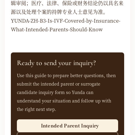
辑审阅；医疗、法律、保险或财务结论仍以具名来
源以及处理个案的持牌专业人士意见为准。
YUNDA-ZH-B3-Is-IVF-Covered-by-Insurance-
What-Intended-Parents-Should-Know
Ready to send your inquiry?
Use this guide to prepare better questions, then
submit the intended parent or surrogate
candidate inquiry form so Yunda can
understand your situation and follow up with
the right next step.
Intended Parent Inquiry