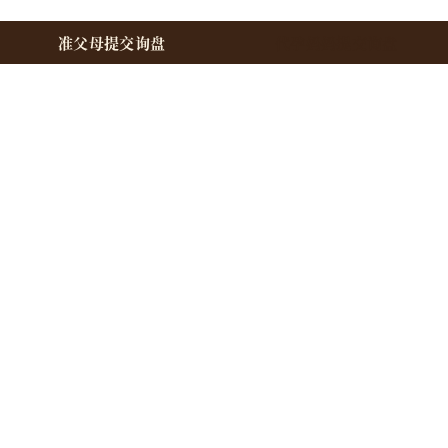
准父母提交询盘
代孕妈妈提交询盘
准父母
总览
预约咨询
费用指南
流程指南
法律、保险与托管
加州咨询指导
卵子捐赠指南
合作的IVF医院