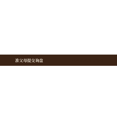
准父母提交询盘
代孕妈妈提交询盘
准父母
总览