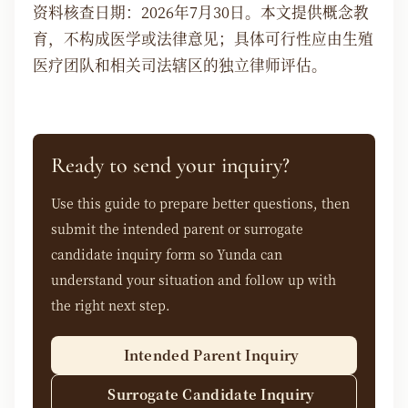
资料核查日期：2026年7月30日。本文提供概念教
育，不构成医学或法律意见；具体可行性应由生殖
医疗团队和相关司法辖区的独立律师评估。
Ready to send your inquiry?
Use this guide to prepare better questions, then
submit the intended parent or surrogate
candidate inquiry form so Yunda can
understand your situation and follow up with
the right next step.
Intended Parent Inquiry
Surrogate Candidate Inquiry